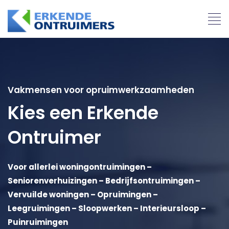
Ga
Men
naar
de
inhoud
Offerte aanvragen
Vakmensen voor opruimwerkzaamheden
Kies een Erkende
Ontruimer
Voor allerlei woningontruimingen –
Seniorenverhuizingen – Bedrijfsontruimingen –
Vervuilde woningen – Opruimingen –
Leegruimingen – Sloopwerken – Interieursloop –
Puinruimingen